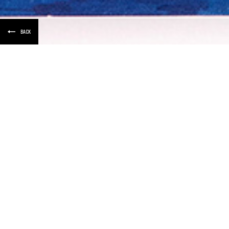
BACK
01
/
02